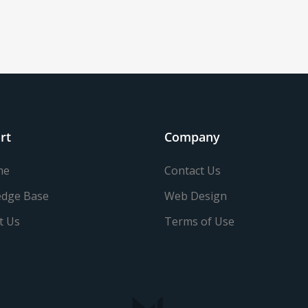
rt
Company
me
Contact Us
dge Base
Web Design
t Us
Terms of Use