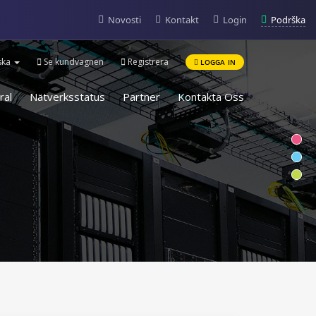
Podrška
Novosti
Kontakt
Login
ska
Se kundvagnen
Registrera
LOGGA IN
ral
Nätverksstatus
Partner
Kontakta Oss