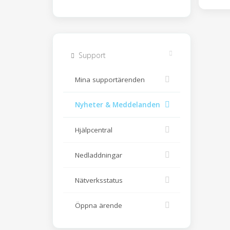
Support
Mina supportärenden
Nyheter & Meddelanden
Hjälpcentral
Nedladdningar
Nätverksstatus
Öppna ärende