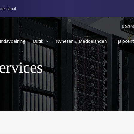
paketima!
Sven
ndavdelning
Butik
Nyheter & Meddelanden
Hjälpcent
rvices