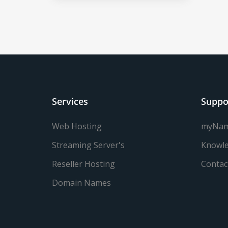
Services
Suppo
Web Hosting
myNa
Streaming Server's
Knowle
Reseller Hosting
Contac
Domain Names