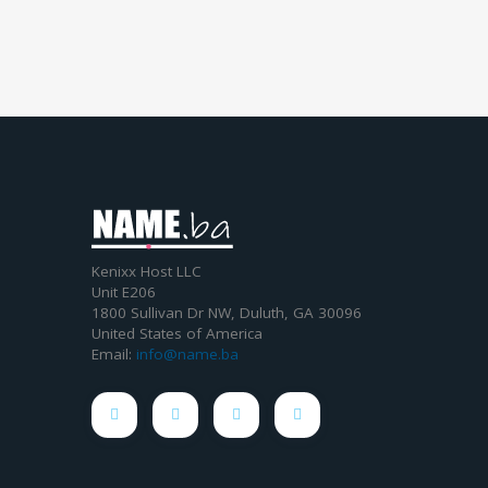
Kenixx Host LLC
Unit E206
1800 Sullivan Dr NW, Duluth, GA 30096
United States of America
Email:
info@name.ba