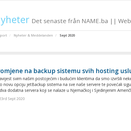
yheter
Det senaste från NAME.ba || Web
port
Nyheter & Meddelanden
Sept 2020
romjene na backup sistemu svih hosting usl
vijest svim našim postojećim i budućim klientima da smo izvršili ne
 novu opciju jetBackup sistema na sve naše servere te povećali sig
dva dodatna servera koji se nalaze u Njemačkoj i Sjedinjenim Američ
23rd Sept 2020