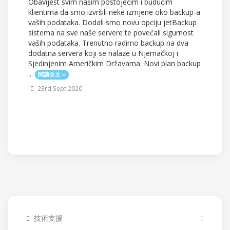
Obavijest svim našim postojećim i budućim
klientima da smo izvršili neke izmjene oko backup-a
vaših podataka. Dodali smo novu opciju jetBackup
sistema na sve naše servere te povećali sigurnost
vaših podataka. Trenutno radimo backup na dva
dodatna servera koji se nalaze u Njemačkoj i
Sjedinjenim Američkim Državama. Novi plan backup
...
閱讀全文 »
23rd Sept 2020
技術支援