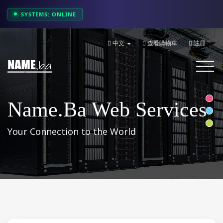
SYSTEMS: ONLINE
中文
查看購物車
註冊
Toggle
navigati
Name.ba Web Services
Your Connection to the World