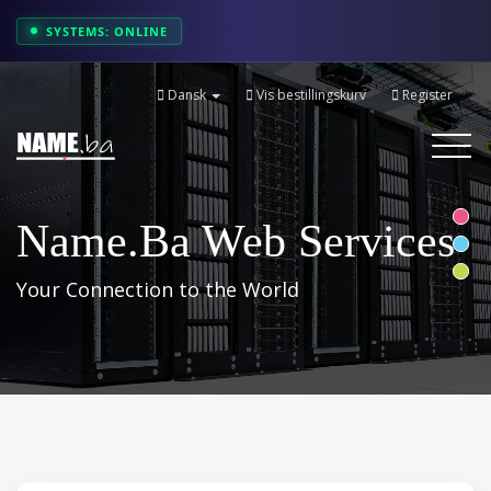
SYSTEMS: ONLINE
Dansk
Vis bestillingskurv
Register
Toggle
navigati
Name.ba Web Services
Your Connection to the World