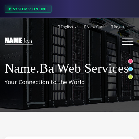
SYSTEMS: ONLINE
English
View Cart
Register
Toggle
navigati
Name.ba Web Services
Your Connection to the World