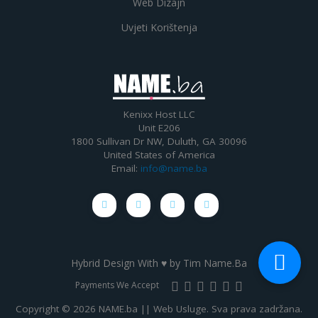
Web Dizajn
Uvjeti Korištenja
Kenixx Host LLC
Unit E206
1800 Sullivan Dr NW, Duluth, GA 30096
United States of America
Email:
info@name.ba
Hybrid Design With ♥ by
Tim Name.Ba
Payments We Accept
Copyright © 2026 NAME.ba || Web Usluge. Sva prava zadržana.