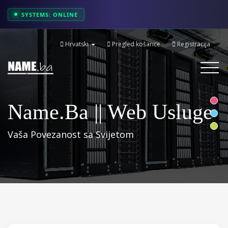
SYSTEMS: ONLINE
Hrvatski
Pregled košarice
Registracija
Toggle
navigati
Name.ba || Web Usluge
Vaša Povezanost sa Svijetom