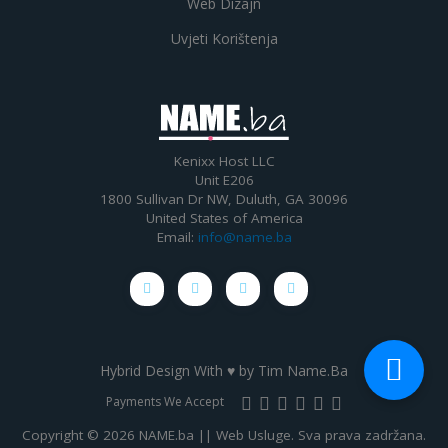
Web Dizajn
Uvjeti Korištenja
Kenixx Host LLC
Unit E206
1800 Sullivan Dr NW, Duluth, GA 30096
United States of America
Email:
info@name.ba
Hybrid Design With ♥ by
Tim Name.Ba
Payments We Accept
Copyright © 2026 NAME.ba || Web Usluge. Sva prava zadržana.