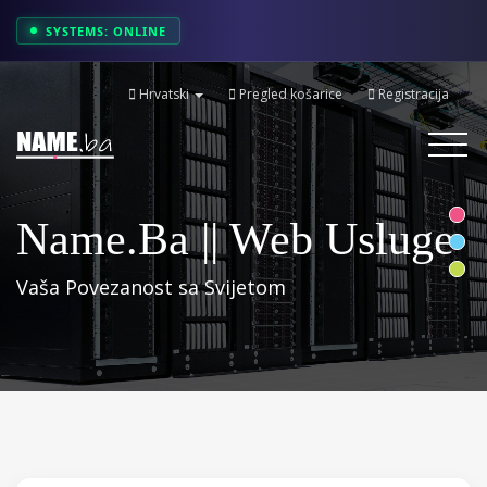
SYSTEMS: ONLINE
Hrvatski
Pregled košarice
Registracija
Toggle
navigati
Name.ba || Web Usluge
Vaša Povezanost sa Svijetom