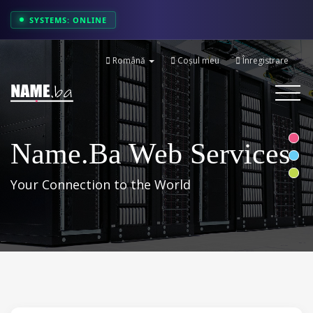
SYSTEMS: ONLINE
Română
Coșul meu
Înregistrare
Toggle
navigati
Name.ba Web Services
Your Connection to the World