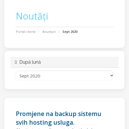
Noutăți
Portal clienți
Anunțuri
Sept 2020
După lună
Promjene na backup sistemu
svih hosting usluga.