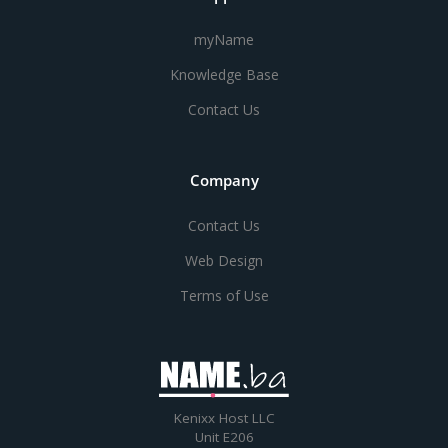
myName
Knowledge Base
Contact Us
Company
Contact Us
Web Design
Terms of Use
Kenixx Host LLC
Unit E206