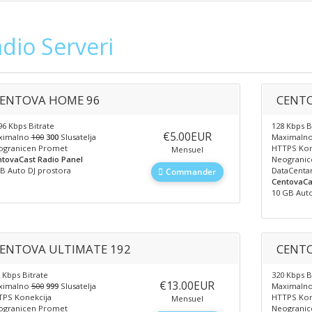
dio Serveri
ENTOVA HOME 96
CENTO
6 Kbps Bitrate
128 Kbps B
‎€5.00EUR
ximalno
100
300
Slusatelja
Maximaln
ogranicen Promet
HTTPS Kon
Mensuel
tovaCast Radio Panel
Neogranic
B Auto DJ prostora
DataCentar
Commander
CentovaCa
10 GB Auto
ENTOVA ULTIMATE 192
CENTO
 Kbps Bitrate
320 Kbps B
‎€13.00EUR
ximalno
500
999
Slusatelja
Maximaln
PS Konekcija
HTTPS Kon
Mensuel
ogranicen Promet
Neogranic