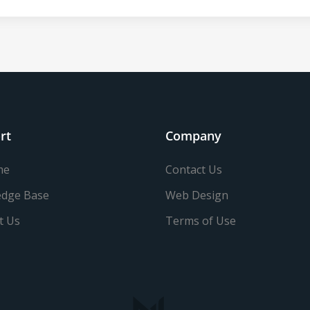
rt
Company
me
Contact Us
dge Base
Web Design
t Us
Terms of Use