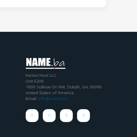
Kenixx Host LLC
Unit E206
1800 Sullivan Dr NW, Duluth, GA 30096
United States of America
Email:
info@name.ba