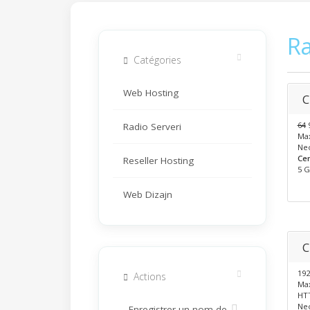
Ra
Catégories
Web Hosting
C
64
9
Radio Serveri
Ma
Ne
Cen
Reseller Hosting
5 G
Web Dizajn
C
192
Actions
Ma
HTT
Ne
Enregistrer un nom de