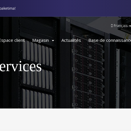
paketima!
Français
Espace client
Magasin
Actualités
Base de connaissanc
rvices