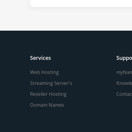
Services
Suppo
Web Hosting
myNa
Streaming Server's
Knowle
Reseller Hosting
Contac
Domain Names