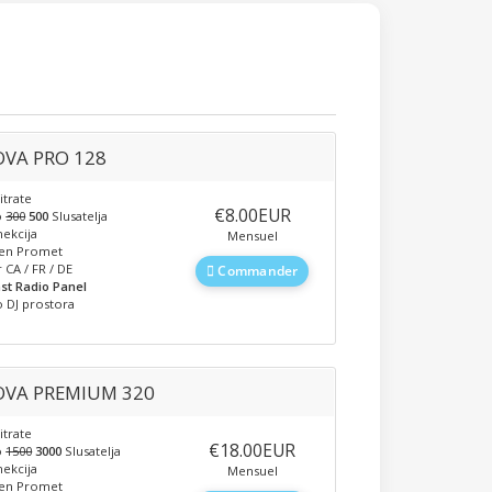
VA PRO 128
itrate
‎€8.00EUR
o
300
500
Slusatelja
ekcija
Mensuel
en Promet
 CA / FR / DE
Commander
st Radio Panel
 DJ prostora
VA PREMIUM 320
itrate
‎€18.00EUR
o
1500
3000
Slusatelja
ekcija
Mensuel
en Promet