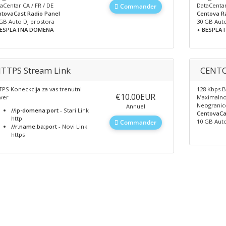
aCentar CA / FR / DE
DataCentar
Commander
tovaCast Radio Panel
Centova R
GB Auto DJ prostora
30 GB Auto
BESPLATNA DOMENA
+ BESPLAT
TTPS Stream Link
CENTO
PS Koneckcija za vas trenutni
128 Kbps B
‎€10.00EUR
ver
Maximaln
Neogranic
Annuel
//ip-domena:port
- Stari Link
CentovaCa
http
10 GB Auto
Commander
//r.name.ba:port
- Novi Link
https