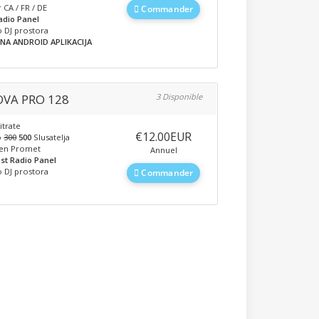
 CA / FR / DE
Commander
adio Panel
 DJ prostora
NA ANDROID APLIKACIJA
VA PRO 128
3 Disponible
itrate
‎€12.00EUR
o
300
500
Slusatelja
en Promet
Annuel
st Radio Panel
 DJ prostora
Commander