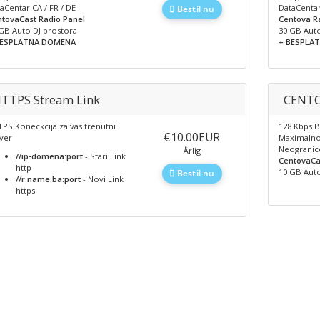
aCentar CA / FR / DE
DataCentar
Bestil nu
tovaCast Radio Panel
Centova R
GB Auto DJ prostora
30 GB Auto
BESPLATNA DOMENA
+ BESPLAT
TTPS Stream Link
CENTO
PS Koneckcija za vas trenutni
128 Kbps B
‎€10.00EUR
ver
Maximaln
Neogranic
Årlig
//ip-domena:port
- Stari Link
CentovaCa
http
10 GB Auto
Bestil nu
//r.name.ba:port
- Novi Link
https