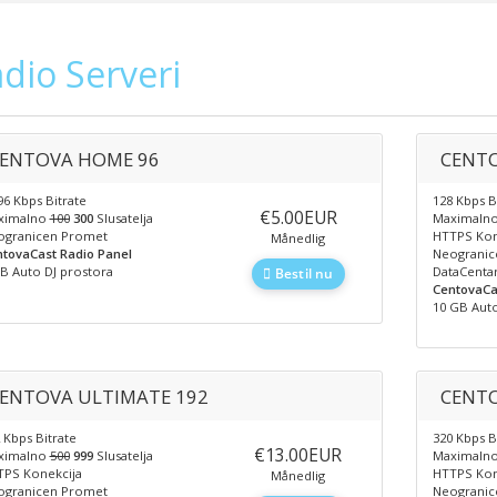
dio Serveri
ENTOVA HOME 96
CENTO
6 Kbps Bitrate
128 Kbps B
‎€5.00EUR
ximalno
100
300
Slusatelja
Maximaln
ogranicen Promet
HTTPS Kon
Månedlig
tovaCast Radio Panel
Neogranic
B Auto DJ prostora
DataCentar
Bestil nu
CentovaCa
10 GB Auto
ENTOVA ULTIMATE 192
CENTO
 Kbps Bitrate
320 Kbps B
‎€13.00EUR
ximalno
500
999
Slusatelja
Maximaln
PS Konekcija
HTTPS Kon
Månedlig
ogranicen Promet
Neogranic