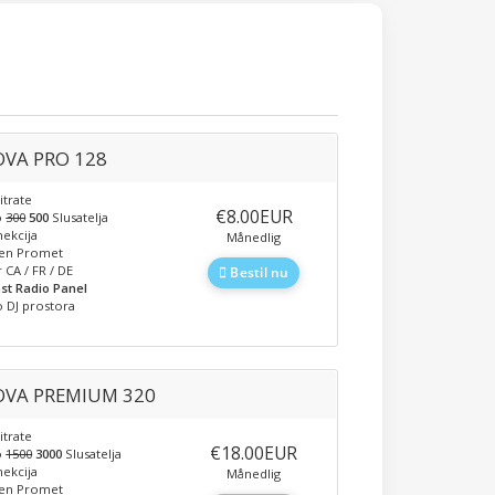
VA PRO 128
itrate
‎€8.00EUR
o
300
500
Slusatelja
ekcija
Månedlig
en Promet
 CA / FR / DE
Bestil nu
st Radio Panel
 DJ prostora
VA PREMIUM 320
itrate
‎€18.00EUR
o
1500
3000
Slusatelja
ekcija
Månedlig
en Promet