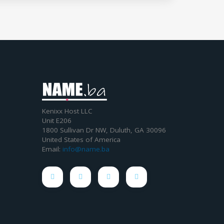
Kenixx Host LLC
Unit E206
1800 Sullivan Dr NW, Duluth, GA 30096
United States of America
Email:
info@name.ba