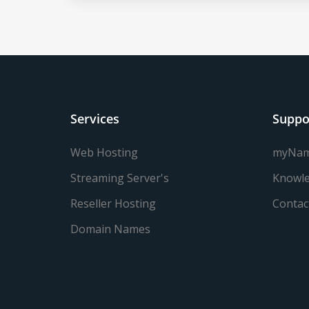
Services
Suppo
Web Hosting
myNa
Streaming Server's
Knowle
Reseller Hosting
Contac
Domain Names