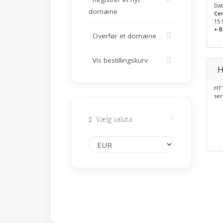
Dat
domæne
Cen
15 
+ 
Overfør et domæne
Vis bestillingskurv
H
HTT
ser
Vælg valuta