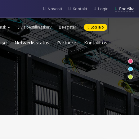
Podrška
Novosti
Kontakt
Login
nsk
Vis bestillingskurv
Register
LOG IND
ase
Netværksstatus
Partnere
Kontakt os