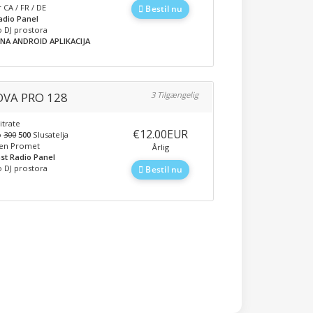
 CA / FR / DE
Bestil nu
adio Panel
 DJ prostora
NA ANDROID APLIKACIJA
VA PRO 128
3 Tilgængelig
itrate
‎€12.00EUR
o
300
500
Slusatelja
en Promet
Årlig
st Radio Panel
 DJ prostora
Bestil nu