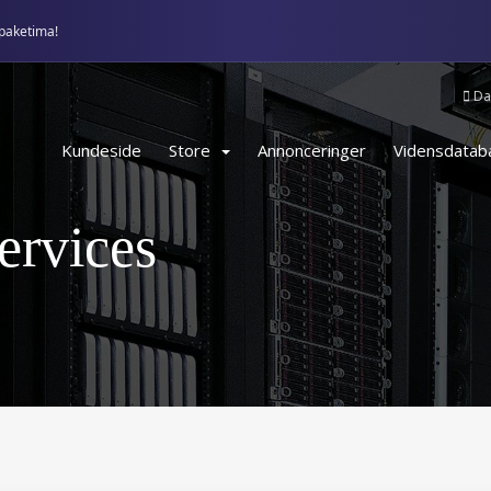
paketima!
Da
Kundeside
Store
Annonceringer
Vidensdatab
rvices