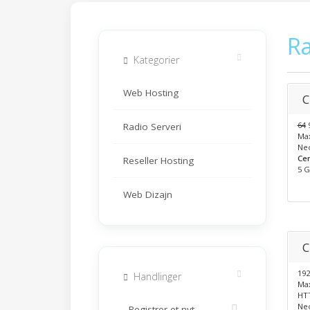
Ra
Kategorier
Web Hosting
C
64
9
Radio Serveri
Ma
Ne
Cen
Reseller Hosting
5 G
Web Dizajn
C
192
Handlinger
Ma
HTT
Ne
Registrer et nyt