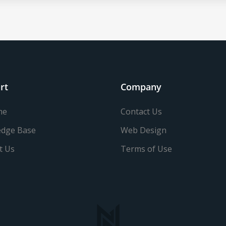
rt
Company
me
Contact Us
dge Base
Web Design
t Us
Terms of Use