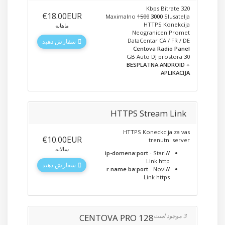
320 Kbps Bitrate
‎€18.00EUR
Maximalno
1500
3000
Slusatelja
HTTPS Konekcija
ماهانه
Neogranicen Promet
DataCentar CA / FR / DE
سفارش دهید
Centova Radio Panel
30 GB Auto DJ prostora
+ BESPLATNA ANDROID
APLIKACIJA
HTTPS Stream Link
HTTPS Koneckcija za vas
‎€10.00EUR
trenutni server
سالانه
- Stari
//ip-domena:port
Link http
سفارش دهید
- Novi
//r.name.ba:port
Link https
CENTOVA PRO 128
3 موجود است