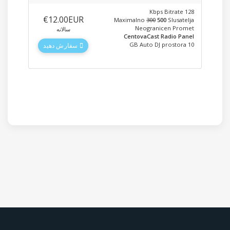
128 Kbps Bitrate
‎€12.00EUR
Maximalno
300
500
Slusatelja
Neogranicen Promet
سالانه
CentovaCast Radio Panel
10 GB Auto DJ prostora
سفارش دهید