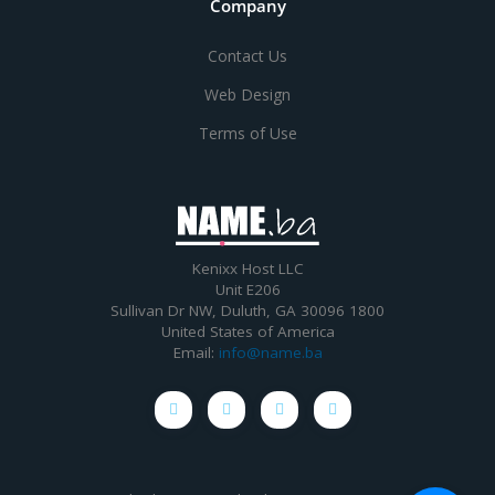
Company
Contact Us
Web Design
Terms of Use
Kenixx Host LLC
Unit E206
1800 Sullivan Dr NW, Duluth, GA 30096
United States of America
Email:
info@name.ba