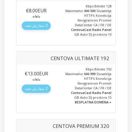
128 Kbps Bitrate
‎€8.00EUR
Maximalno
300
500
Slusatelja
HTTPS Konekcija
ماهانه
Neogranicen Promet
DataCentar CA / FR / DE
سفارش دهید
CentovaCast Radio Panel
10 GB Auto DJ prostora
CENTOVA ULTIMATE 192
192 Kbps Bitrate
‎€13.00EUR
Maximalno
500
999
Slusatelja
HTTPS Konekcija
ماهانه
Neogranicen Promet
DataCentar CA / FR / DE
سفارش دهید
CentovaCast Radio Panel
15 GB Auto DJ prostora
+ BESPLATNA DOMENA
CENTOVA PREMIUM 320