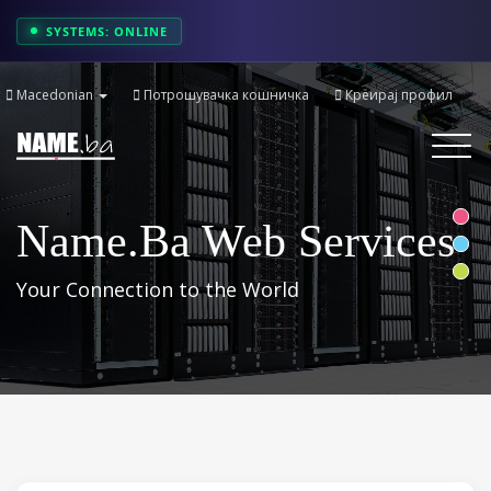
SYSTEMS: ONLINE
Macedonian
Потрошувачка кошничка
Креирај профил
Toggle
navigati
Name.ba Web Services
Your Connection to the World