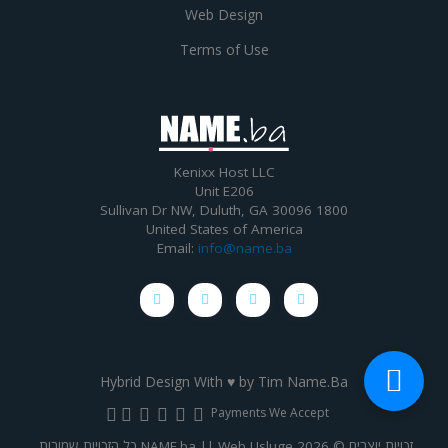
Web Design
Terms of Use
Kenixx Host LLC
Unit E206
1800 Sullivan Dr NW, Duluth, GA 30096
United States of America
Email:
info@name.ba
Hybrid Design With ♥ by
Tim Name.Ba
Payments We Accept
זכויות יוצרים © 2026 NAME.ba || Web Usluge כל הזכויות שמורות.