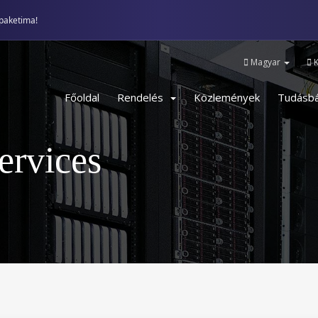
paketima!
Magyar
K
Főoldal
Rendelés
Közlemények
Tudásbá
rvices