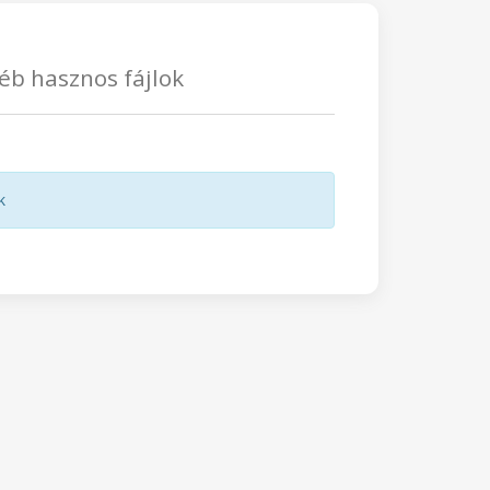
éb hasznos fájlok
k