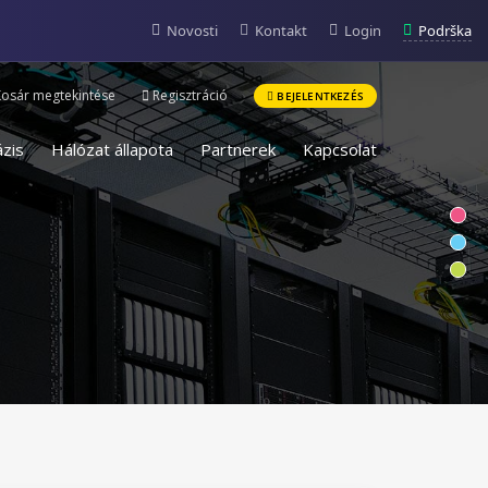
Podrška
Novosti
Kontakt
Login
osár megtekintése
Regisztráció
BEJELENTKEZÉS
zis
Hálózat állapota
Partnerek
Kapcsolat