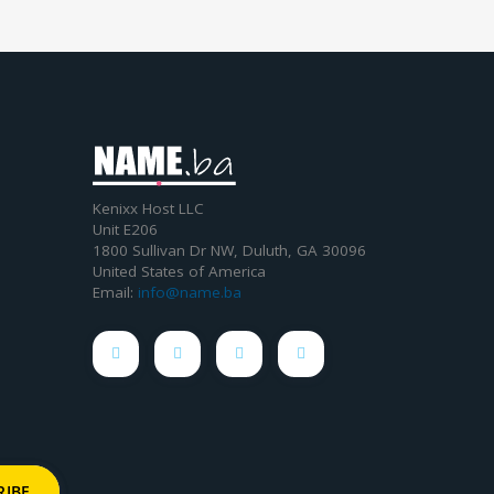
Kenixx Host LLC
Unit E206
1800 Sullivan Dr NW, Duluth, GA 30096
United States of America
Email:
info@name.ba