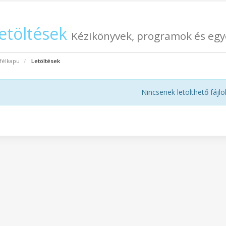
etöltések
Kézikönyvek, programok és egy
félkapu
Letöltések
Nincsenek letölthető fájlo