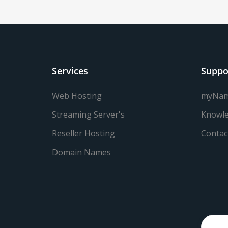
Services
Suppo
Web Hosting
myNa
Streaming Server's
Knowle
Reseller Hosting
Contac
Domain Names