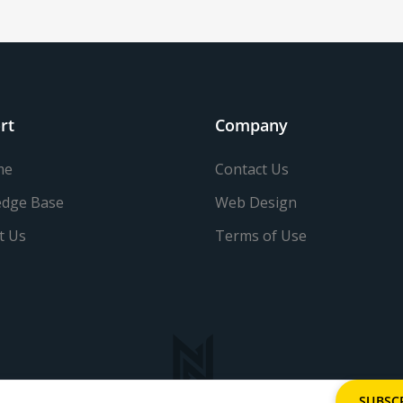
rt
Company
me
Contact Us
dge Base
Web Design
t Us
Terms of Use