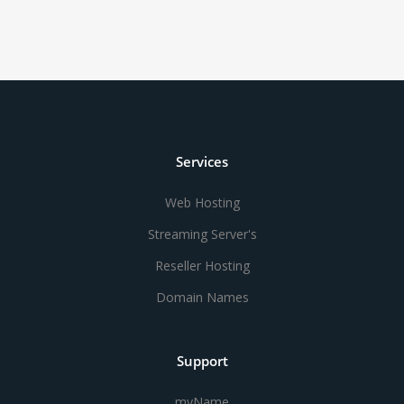
Services
Web Hosting
Streaming Server's
Reseller Hosting
Domain Names
Support
myName