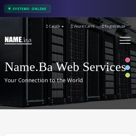
SYSTEMS: ONLINE
Català
Veure Carro
Registrar-se
Toggle
navigati
Name.ba Web Services
Your Connection to the World